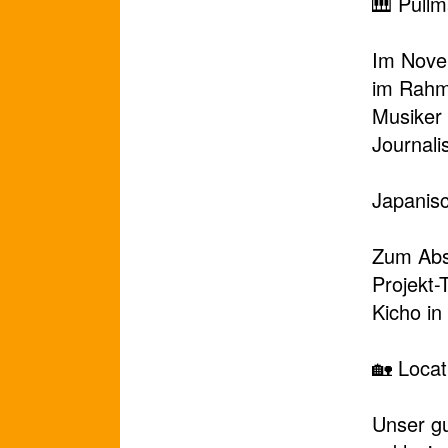
🎹 Pull
Im Nove
im Rahme
Musiker 
Journali
Japanis
Zum Absc
Projekt-
Kicho in
🏡 Locat
Unser gu