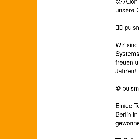
🙂 Auch 
unsere 
🚴‍♂️ pu
Wir sind
Systems 
freuen 
Jahren!
⚽ pulsm
Einige T
Berlin i
gewonne