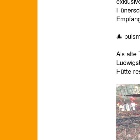
exklusi
Hünersdo
Empfang
🎄 puls
Als alte
Ludwigsb
Hütte re