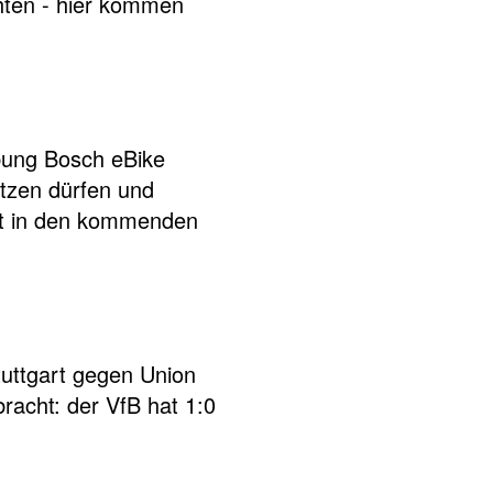
chten - hier kommen
ibung Bosch eBike
tzen dürfen und
it in den kommenden
tuttgart gegen Union
racht: der VfB hat 1:0