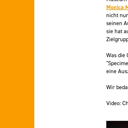
Monica 
nicht nu
seinen A
sie hat 
Zielgrupp
Was die 
"Specime
eine Aus
Wir beda
Video: C