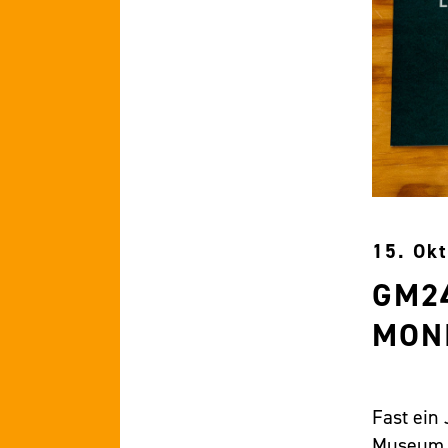
15. Ok
GM24
MON
Fast ein 
Museum o