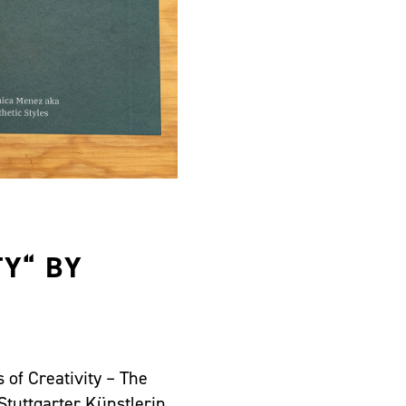
TY“ BY
 of Creativity – The
tuttgarter Künstlerin