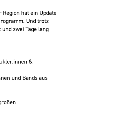
r Region hat ein Update
Programm. Und trotz
 und zwei Tage lang
ukler:innen &
nnen und Bands aus
 großen