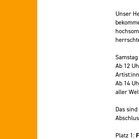
Unser He
bekommen
hochsomm
herrscht
Samstag 
Ab 12 Uh
Artist:i
Ab 14 Uh
aller We
Das sind
Abschlus
Platz 1:
F