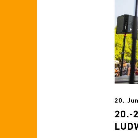
20. Ju
20.-
UDW