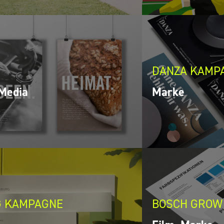
DANZA KAMP
 Media
Marke
G KAMPAGNE
BOSCH GROW