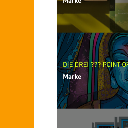
Marke
DIE DREI ??? POINT O
Marke