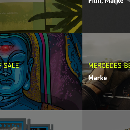
Film, Marke
F SALE
MERCEDES-B
Marke