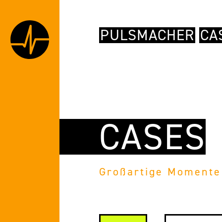
PULSMACHER
CA
CASES
Großartige Momente 