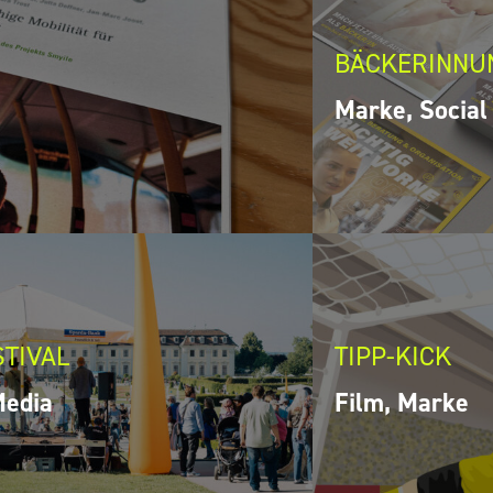
BÄCKERINNU
Marke, Social
TIVAL
TIPP-KICK
Media
Film, Marke